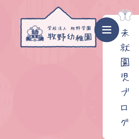
未
就
園
児
ブ
ロ
グ