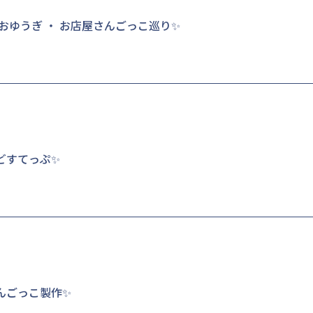
 年少組 おゆうぎ ・ お店屋さんごっこ巡り✨
どすてっぷ✨
んごっこ製作✨