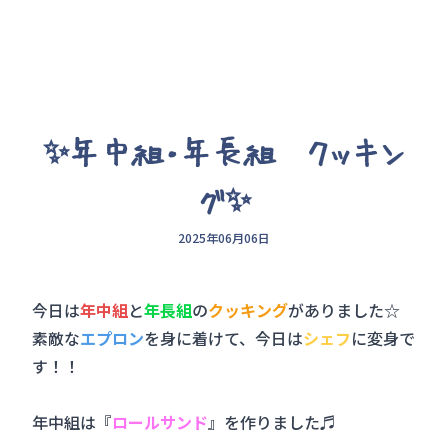
✨年中組・年長組 クッキン
グ✨
2025年06月06日
今日は
年中組
と
年長組
の
クッキング
がありました☆
素敵な
エプロン
を身に着けて、今日は
シェフ
に変身で
す！！
年中組は『
ロールサンド
』を作りました♬