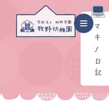
マ
キ
ノ
日
記