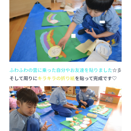
ふわふわの雲に乗った自分やお友達を貼りました
☆彡
そして周りに
キラキラの折り紙
を貼って完成です♡