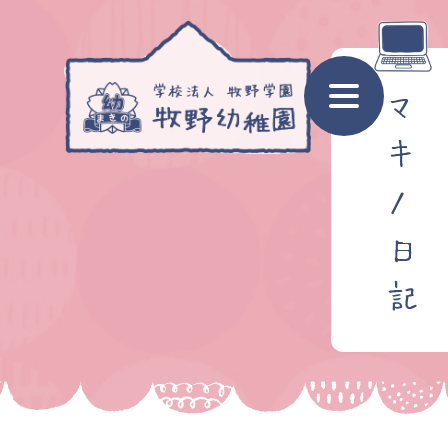
マ
キ
ノ
日
記