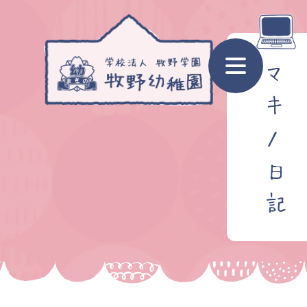
マ
キ
ノ
日
記