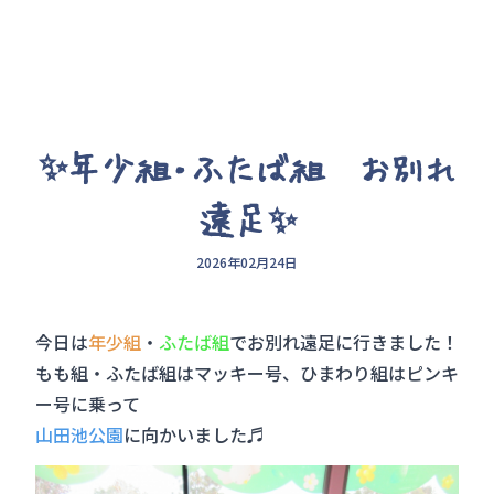
✨年少組・ふたば組 お別れ
遠足✨
2026年02月24日
今日は
年少組
・
ふたば組
でお別れ遠足に行きました！
もも組・ふたば組はマッキー号、ひまわり組はピンキ
ー号に乗って
山田池公園
に向かいました♬