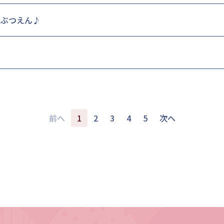
うぶつえん♪
前へ
1
2
3
4
5
次へ