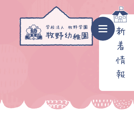
新
着
情
報