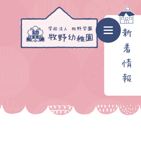
新
着
情
報